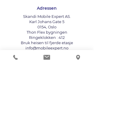
Adressen
Skandi Mobile Expert AS.
Karl Johans Gate 5
0154, Oslo
Thon Flex bygningen
Ringeklokken : 412
Bruk heisen til fjerde etasje
info@mobileexpert.no
+47 411 11 211
Reparasjonssenter for telefon
Vi aksepterer følgende betalingsmåter