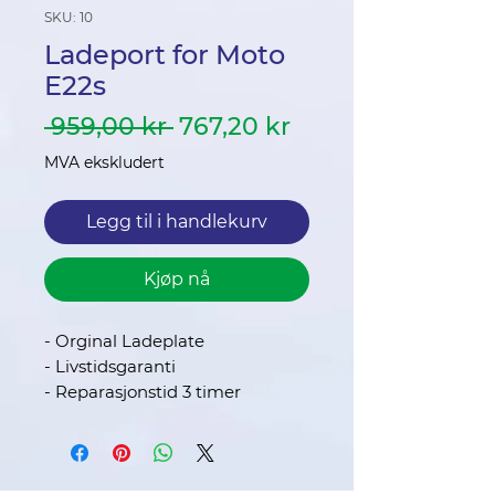
SKU: 10
Ladeport for Moto
E22s
Vanlig
Salgspris
 959,00 kr 
767,20 kr
pris
MVA ekskludert
Legg til i handlekurv
Kjøp nå
- Orginal Ladeplate
- Livstidsgaranti
- Reparasjonstid 3 timer