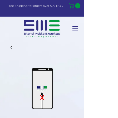
Free Shi
p
pin
g
for orders over 599 NOK