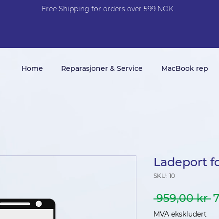
Free Shi
p
pin
g
for orders over 599 NOK
Home
Reparasjoner & Service
MacBook rep
Ladeport f
SKU: 10
V
 959,00 kr 
7
p
MVA ekskludert