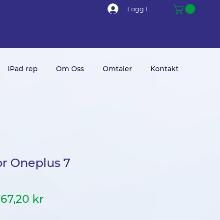
Logg Inn
iPad rep
Om Oss
Omtaler
Kontakt
or Oneplus 7
anlig
Salgspris
67,20 kr
ris