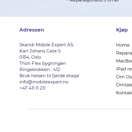
Adressen
Kjøp
Skandi Mobile Expert AS.
Home
Karl Johans Gate 5
Reparas
0154, Oslo
MacBoo
Thon Flex bygningen
iPad r
Ringeklokken : 412
Bruk heisen til fjerde etasje
Om Os
info@mobileexpert.no
Omtale
+47 411 11 211
Kontak