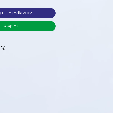
 til i handlekurv
Kjøp nå