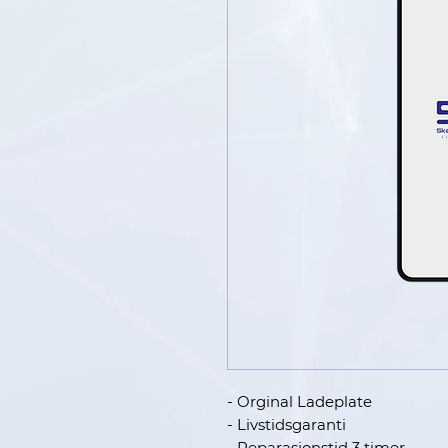
- Orginal Ladeplate
- Livstidsgaranti
- Reparasjonstid 3 timer