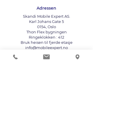
Adressen
Skandi Mobile Expert AS.
Karl Johans Gate 5
0154, Oslo
Thon Flex bygningen
Ringeklokken : 412
Bruk heisen til fjerde etasje
info@mobileexpert.no
+47 411 11 211
Reparasjonssenter for telefon
Vi aksepterer følgende betalingsmåter