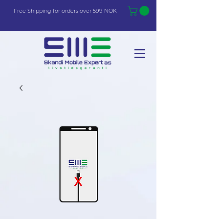
Free Shi
p
pin
g
for orders over 599 NOK