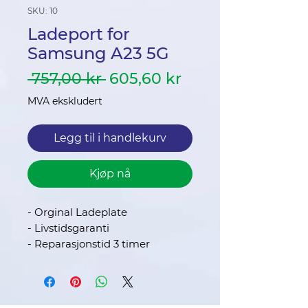
SKU: 10
Ladeport for
Samsung A23 5G
Vanlig
Salgspris
 757,00 kr 
605,60 kr
pris
MVA ekskludert
Legg til i handlekurv
Kjøp nå
- Orginal Ladeplate
- Livstidsgaranti
- Reparasjonstid 3 timer