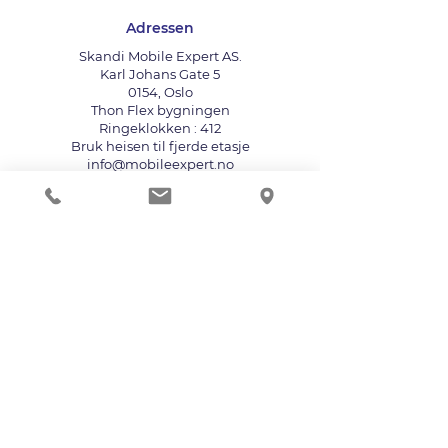
Adressen
Skandi Mobile Expert AS.
Karl Johans Gate 5
0154, Oslo
Thon Flex bygningen
Ringeklokken : 412
Bruk heisen til fjerde etasje
info@mobileexpert.no
+47 411 11 211
Reparasjonssenter for telefon
Vi aksepterer følgende betalingsmåter