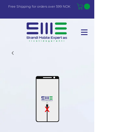
Free Shi
p
pin
g
for orders over 599 NOK