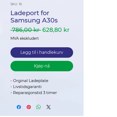
SKU: 10
Ladeport for
Samsung A30s
Vanlig
Salgspris
 786,00 kr 
628,80 kr
pris
MVA ekskludert
Legg til i handlekurv
Kjøp nå
- Orginal Ladeplate
- Livstidsgaranti
- Reparasjonstid 3 timer