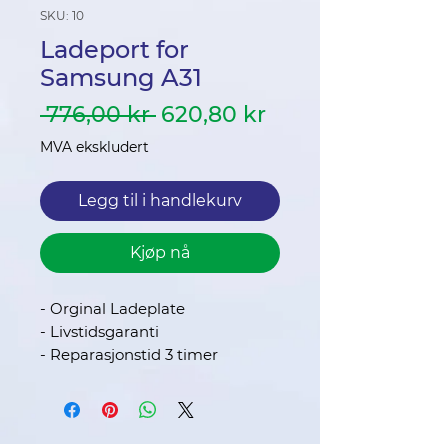
SKU: 10
Ladeport for
Samsung A31
Vanlig
Salgspris
 776,00 kr 
620,80 kr
pris
MVA ekskludert
Legg til i handlekurv
Kjøp nå
- Orginal Ladeplate
- Livstidsgaranti
- Reparasjonstid 3 timer