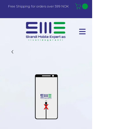
Free Shi
p
pin
g
for orders over 599 NOK