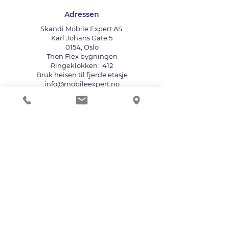
Adressen
Skandi Mobile Expert AS.
Karl Johans Gate 5
0154, Oslo
Thon Flex bygningen
Ringeklokken : 412
Bruk heisen til fjerde etasje
info@mobileexpert.no
+47 411 11 211
Reparasjonssenter for telefon
Vi aksepterer følgende betalingsmåter