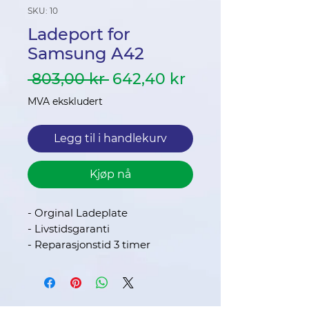
SKU: 10
Ladeport for
Samsung A42
Vanlig
Salgspris
 803,00 kr 
642,40 kr
pris
MVA ekskludert
Legg til i handlekurv
Kjøp nå
- Orginal Ladeplate
- Livstidsgaranti
- Reparasjonstid 3 timer