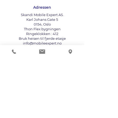
Adressen
Skandi Mobile Expert AS.
Karl Johans Gate 5
0154, Oslo
Thon Flex bygningen
Ringeklokken : 412
Bruk heisen til fjerde etasje
info@mobileexpert.no
+47 411 11 211
Reparasjonssenter for telefon
Vi aksepterer følgende betalingsmåter