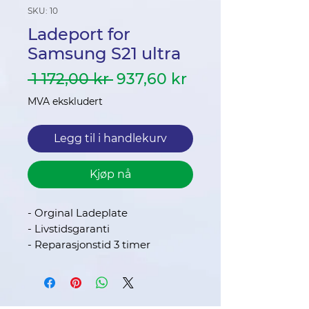
SKU: 10
Ladeport for
Samsung S21 ultra
Vanlig
Salgspris
 1 172,00 kr 
937,60 kr
pris
MVA ekskludert
Legg til i handlekurv
Kjøp nå
- Orginal Ladeplate
- Livstidsgaranti
- Reparasjonstid 3 timer