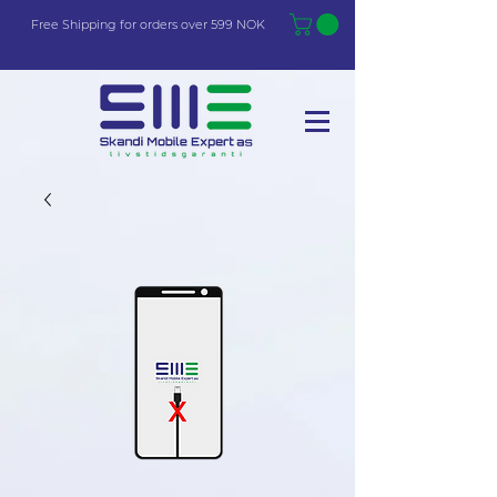
Free Shi
p
pin
g
for orders over 599 NOK