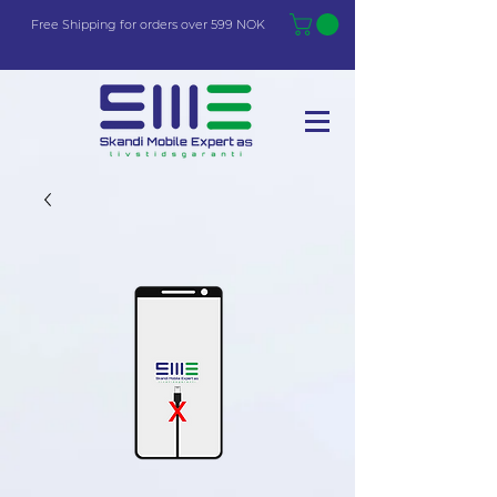
Free Shi
p
pin
g
for orders over 599 NOK