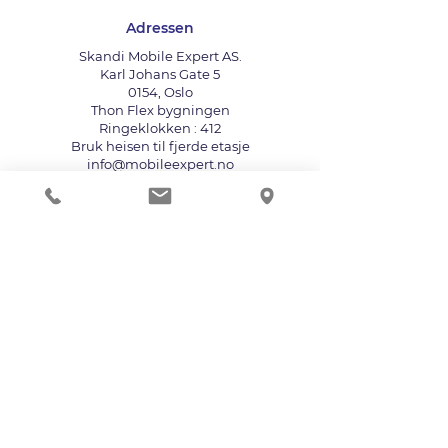
Adressen
Skandi Mobile Expert AS.
Karl Johans Gate 5
0154, Oslo
Thon Flex bygningen
Ringeklokken : 412
Bruk heisen til fjerde etasje
info@mobileexpert.no
+47 411 11 211
Reparasjonssenter for telefon
Vi aksepterer følgende betalingsmåter