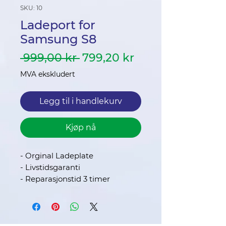
SKU: 10
Ladeport for
Samsung S8
Vanlig
Salgspris
 999,00 kr 
799,20 kr
pris
MVA ekskludert
Legg til i handlekurv
Kjøp nå
- Orginal Ladeplate
- Livstidsgaranti
- Reparasjonstid 3 timer