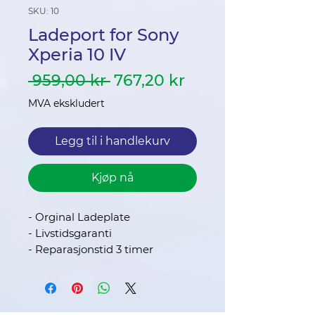
SKU: 10
Ladeport for Sony
Xperia 10 IV
Vanlig
Salgspris
 959,00 kr 
767,20 kr
pris
MVA ekskludert
Legg til i handlekurv
Kjøp nå
- Orginal Ladeplate
- Livstidsgaranti
- Reparasjonstid 3 timer