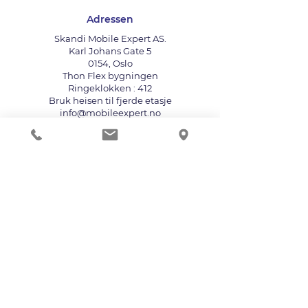
Adressen
Skandi Mobile Expert AS.
Karl Johans Gate 5
0154, Oslo
Thon Flex bygningen
Ringeklokken : 412
Bruk heisen til fjerde etasje
info@mobileexpert.no
+47 411 11 211
Reparasjonssenter for telefon
Vi aksepterer følgende betalingsmåter