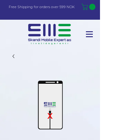
Free Shi
p
pin
g
for orders over 599 NOK