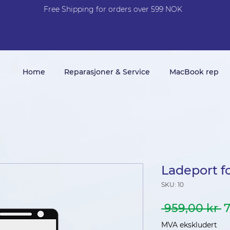
Free Shi
p
pin
g
for orders over 599 NOK
Home
Reparasjoner & Service
MacBook rep
Ladeport f
SKU: 10
V
 959,00 kr 
7
p
MVA ekskludert