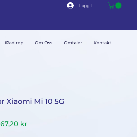
Logg Inn
iPad rep
Om Oss
Omtaler
Kontakt
or Xiaomi Mi 10 5G
anlig
Salgspris
67,20 kr
ris