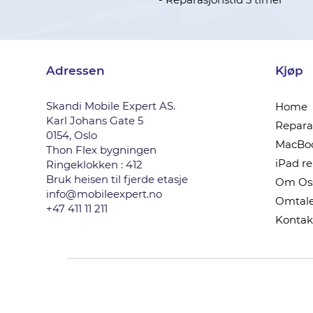
Adressen
Kjøp
Skandi Mobile Expert AS.
Home
Karl Johans Gate 5
Reparas
0154, Oslo
MacBoo
Thon Flex bygningen
iPad r
Ringeklokken : 412
Bruk heisen til fjerde etasje
Om Os
info@mobileexpert.no
Omtale
+47 411 11 211
Kontak