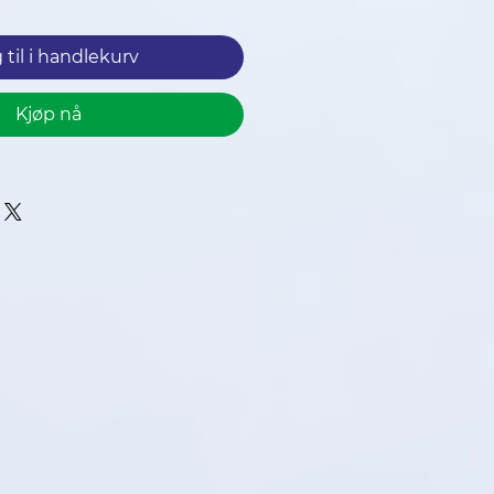
 til i handlekurv
Kjøp nå