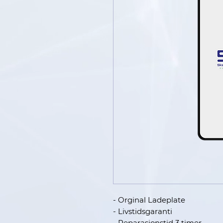
- Orginal Ladeplate
- Livstidsgaranti
- Reparasjonstid 3 timer