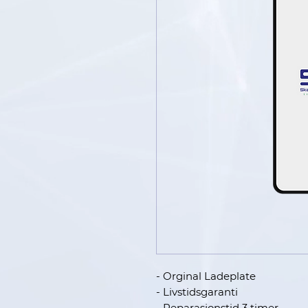
- Orginal Ladeplate
- Livstidsgaranti
- Reparasjonstid 3 timer