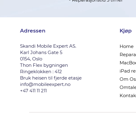
Adressen
Kjøp
Skandi Mobile Expert AS.
Home
Karl Johans Gate 5
Reparas
0154, Oslo
MacBoo
Thon Flex bygningen
iPad r
Ringeklokken : 412
Bruk heisen til fjerde etasje
Om Os
info@mobileexpert.no
Omtale
+47 411 11 211
Kontak