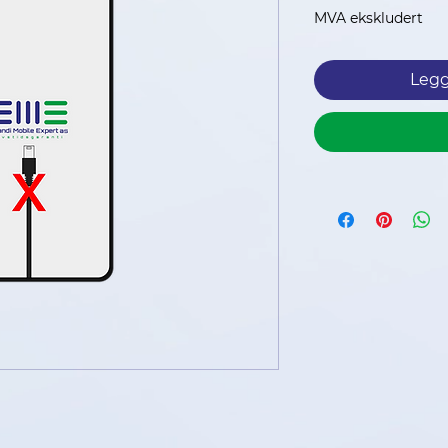
p
MVA ekskludert
Legg