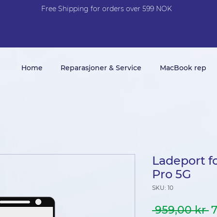
Free Shi
p
pin
g
for orders over 599 NOK
Home
Reparasjoner & Service
MacBook rep
Ladeport f
Pro 5G
SKU: 10
V
 959,00 kr 
7