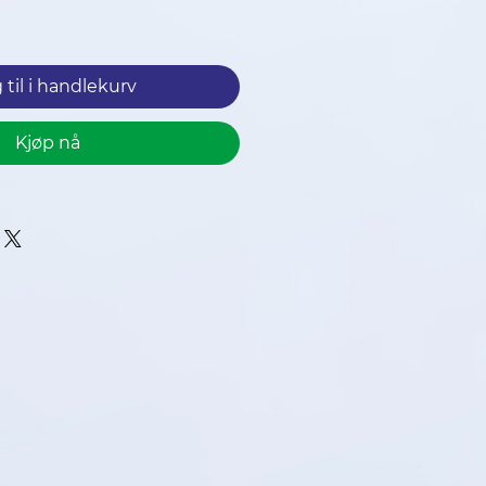
ris
 til i handlekurv
Kjøp nå