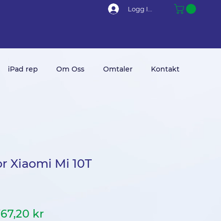
Logg Inn
iPad rep
Om Oss
Omtaler
Kontakt
or Xiaomi Mi 10T
anlig
Salgspris
67,20 kr