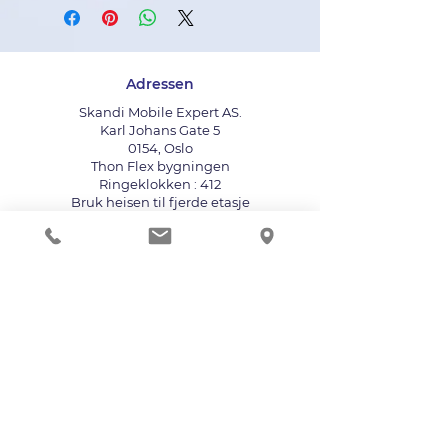
Adressen
Skandi Mobile Expert AS.
Karl Johans Gate 5
0154, Oslo
Thon Flex bygningen
Ringeklokken : 412
Bruk heisen til fjerde etasje
info@mobileexpert.no
+47 411 11 211
Reparasjonssenter for telefon
Vi aksepterer følgende betalingsmåter