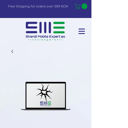
Free Shi
p
pin
g
for orders over 599 NOK