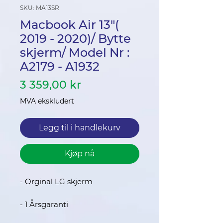
SKU: MA13SR
Macbook Air 13"(
2019 - 2020)/ Bytte
skjerm/ Model Nr :
A2179 - A1932
Pris
3 359,00 kr
MVA ekskludert
Legg til i handlekurv
Kjøp nå
- Orginal LG skjerm
- 1 Årsgaranti