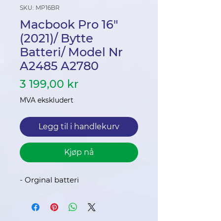
SKU: MP16BR
Macbook Pro 16"
(2021)/ Bytte
Batteri/ Model Nr
A2485 A2780
Pris
3 199,00 kr
MVA ekskludert
Legg til i handlekurv
Kjøp nå
- Orginal batteri