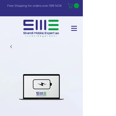
Free Shi
p
pin
g
for orders over 599 NOK