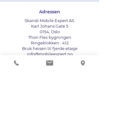
Adressen
Skandi Mobile Expert AS.
Karl Johans Gate 5
0154, Oslo
Thon Flex bygningen
Ringeklokken : 412
Bruk heisen til fjerde etasje
info@mobileexpert.no
+47 411 11 211
Reparasjonssenter for telefon
Vi aksepterer følgende betalingsmåter