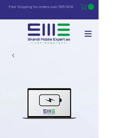
Free Shi
p
pin
g
for orders over 599 NOK