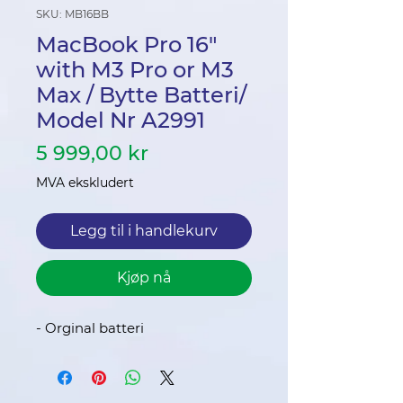
SKU: MB16BB
MacBook Pro 16"
with M3 Pro or M3
Max / Bytte Batteri/
Model Nr A2991
Pris
5 999,00 kr
MVA ekskludert
Legg til i handlekurv
Kjøp nå
- Orginal batteri