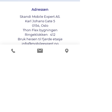
Adressen
Skandi Mobile Expert AS.
Karl Johans Gate 5
0154, Oslo
Thon Flex bygningen
Ringeklokken : 412
Bruk heisen til fjerde etasje
info@mobileexpert.no
+47 411 11 211
Reparasjonssenter for telefon
Vi aksepterer følgende betalingsmåter