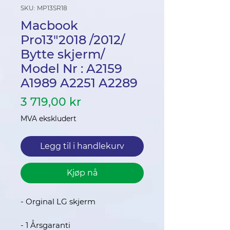
SKU: MP13SR18
Macbook
Pro13"2018 /2012/
Bytte skjerm/
Model Nr : A2159
A1989 A2251 A2289
Pris
3 719,00 kr
MVA ekskludert
Legg til i handlekurv
Kjøp nå
- Orginal LG skjerm
- 1 Årsgaranti