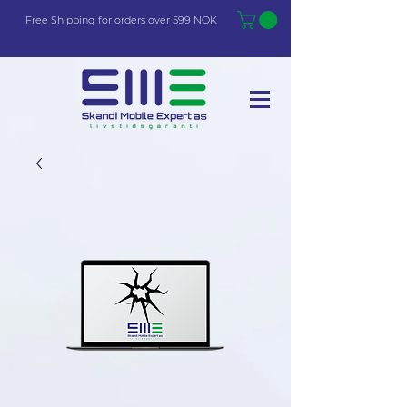
Free Shi
p
pin
g
for orders over 599 NOK