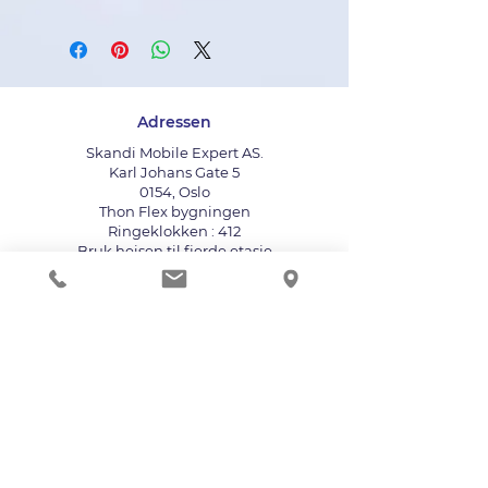
Adressen
Skandi Mobile Expert AS.
Karl Johans Gate 5
0154, Oslo
Thon Flex bygningen
Ringeklokken : 412
Bruk heisen til fjerde etasje
info@mobileexpert.no
+47 411 11 211
Reparasjonssenter for telefon