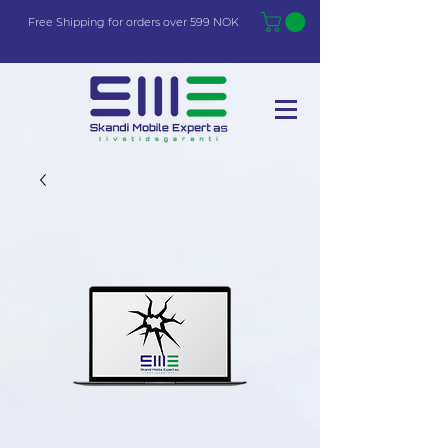
Free Shi
p
pin
g
for orders over 599 NOK