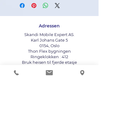
Adressen
Skandi Mobile Expert AS.
Karl Johans Gate 5
0154, Oslo
Thon Flex bygningen
Ringeklokken : 412
Bruk heisen til fjerde etasje
info@mobileexpert.no
+47 411 11 211
Reparasjonssenter for telefon
Vi aksepterer følgende betalingsmåter