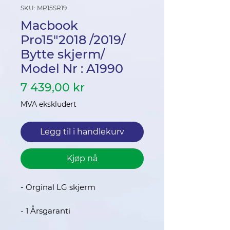
SKU: MP15SR19
Macbook
Pro15"2018 /2019/
Bytte skjerm/
Model Nr : A1990
Pris
7 439,00 kr
MVA ekskludert
Legg til i handlekurv
Kjøp nå
- Orginal LG skjerm
- 1 Årsgaranti