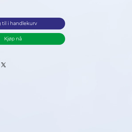
pris
 til i handlekurv
Kjøp nå