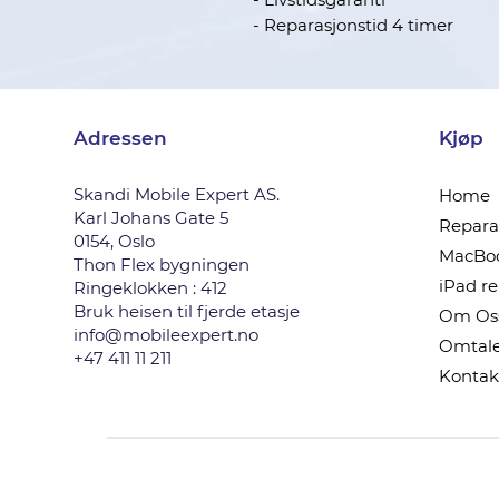
- Reparasjonstid 4 timer
Adressen
Kjøp
Skandi Mobile Expert AS.
Home
Karl Johans Gate 5
Reparas
0154, Oslo
MacBoo
Thon Flex bygningen
iPad r
Ringeklokken : 412
Bruk heisen til fjerde etasje
Om Os
info@mobileexpert.no
Omtale
+47 411 11 211
Kontak