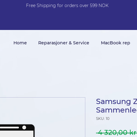
Free Shi
p
pin
g
for orders over 599 NOK
Home
Reparasjoner & Service
MacBook rep
Samsung Z 
Sammenleg
SKU: 10
 4 320,00 kr