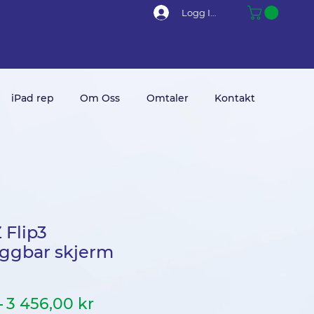
Logg Inn
iPad rep
Om Oss
Omtaler
Kontakt
Flip3
gbar skjerm
Vanlig
Salgspris
 
3 456,00 kr