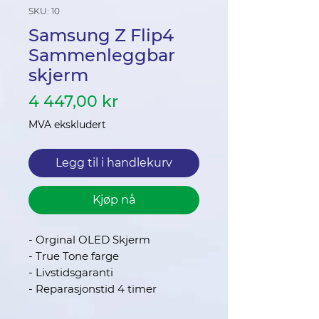
SKU: 10
Samsung Z Flip4
Sammenleggbar
skjerm
Pris
4 447,00 kr
MVA ekskludert
Legg til i handlekurv
Kjøp nå
- Orginal OLED Skjerm
- True Tone farge
- Livstidsgaranti
- Reparasjonstid 4 timer