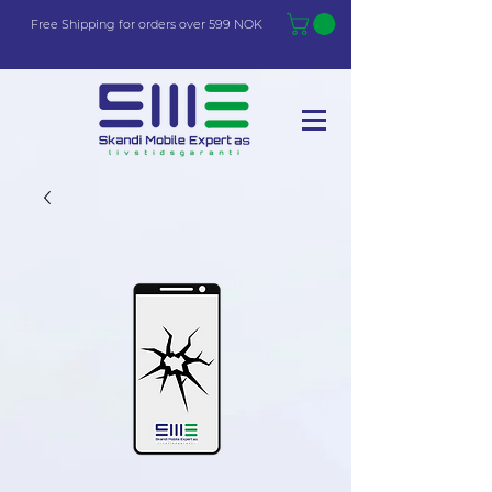
Free Shi
p
pin
g
for orders over 599 NOK