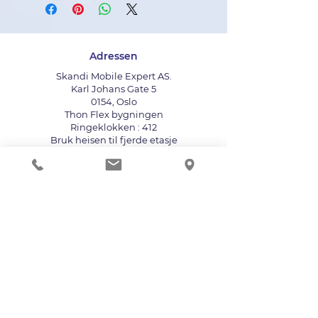
Adressen
Skandi Mobile Expert AS.
Karl Johans Gate 5
0154, Oslo
Thon Flex bygningen
Ringeklokken : 412
Bruk heisen til fjerde etasje
info@mobileexpert.no
+47 411 11 211
Reparasjonssenter for telefon
Vi aksepterer følgende betalingsmåter