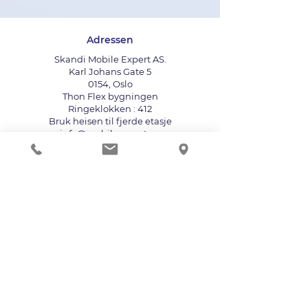
Adressen
Skandi Mobile Expert AS.
Karl Johans Gate 5
0154, Oslo
Thon Flex bygningen
Ringeklokken : 412
Bruk heisen til fjerde etasje
info@mobileexpert.no
+47 411 11 211
Reparasjonssenter for telefon
Vi aksepterer følgende betalingsmåter