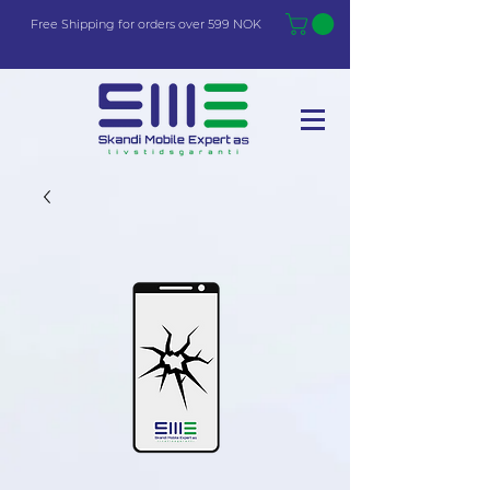
Free Shi
p
pin
g
for orders over 599 NOK