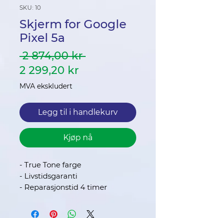
SKU: 10
Skjerm for Google
Pixel 5a
Vanlig
 2 874,00 kr 
Salgspris
pris
2 299,20 kr
MVA ekskludert
Legg til i handlekurv
Kjøp nå
- True Tone farge
- Livstidsgaranti
- Reparasjonstid 4 timer