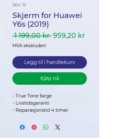
SKU: 10
Skjerm for Huawei
Y6s (2019)
Vanlig
Salgspris
 1 199,00 kr 
959,20 kr
pris
MVA ekskludert
Legg til i handlekurv
Kjøp nå
- True Tone farge
- Livstidsgaranti
- Reparasjonstid 4 timer