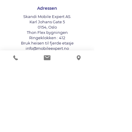
Adressen
Skandi Mobile Expert AS.
Karl Johans Gate 5
0154, Oslo
Thon Flex bygningen
Ringeklokken : 412
Bruk heisen til fjerde etasje
info@mobileexpert.no
+47 411 11 211
Reparasjonssenter for telefon
Vi aksepterer følgende betalingsmåter