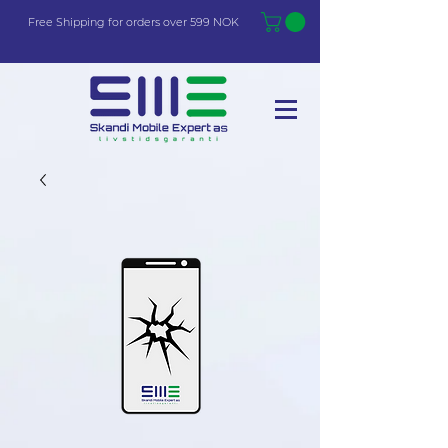
Free Shi
p
pin
g
for orders over 599 NOK