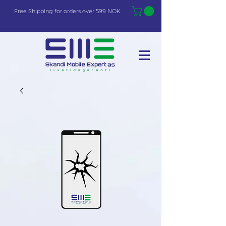
Free Shi
p
pin
g
for orders over 599 NOK