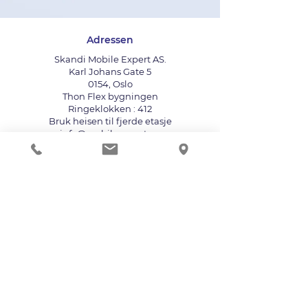
Adressen
Skandi Mobile Expert AS.
Karl Johans Gate 5
0154, Oslo
Thon Flex bygningen
Ringeklokken : 412
Bruk heisen til fjerde etasje
info@mobileexpert.no
+47 411 11 211
Reparasjonssenter for telefon
Vi aksepterer følgende betalingsmåter