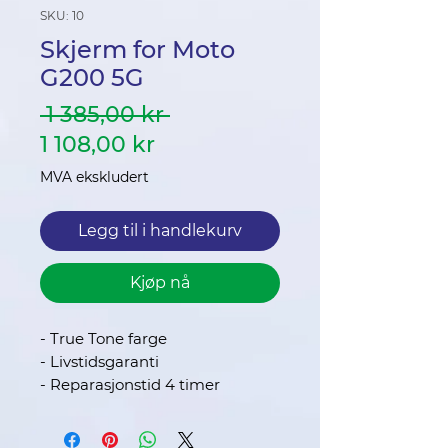
SKU: 10
Skjerm for Moto
G200 5G
Vanlig
 1 385,00 kr 
Salgspris
pris
1 108,00 kr
MVA ekskludert
Legg til i handlekurv
Kjøp nå
- True Tone farge
- Livstidsgaranti
- Reparasjonstid 4 timer