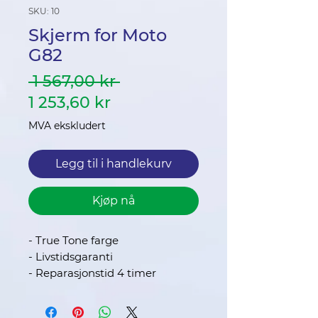
SKU: 10
Skjerm for Moto
G82
Vanlig
 1 567,00 kr 
Salgspris
pris
1 253,60 kr
MVA ekskludert
Legg til i handlekurv
Kjøp nå
- True Tone farge
- Livstidsgaranti
- Reparasjonstid 4 timer