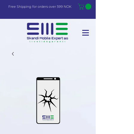
Free Shi
p
pin
g
for orders over 599 NOK