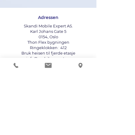
Adressen
Skandi Mobile Expert AS.
Karl Johans Gate 5
0154, Oslo
Thon Flex bygningen
Ringeklokken : 412
Bruk heisen til fjerde etasje
info@mobileexpert.no
+47 411 11 211
Reparasjonssenter for telefon
Vi aksepterer følgende betalingsmåter