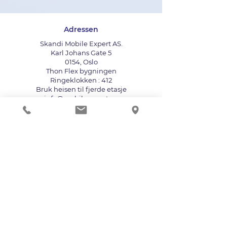
Adressen
Skandi Mobile Expert AS.
Karl Johans Gate 5
0154, Oslo
Thon Flex bygningen
Ringeklokken : 412
Bruk heisen til fjerde etasje
info@mobileexpert.no
+47 411 11 211
Reparasjonssenter for telefon
Vi aksepterer følgende betalingsmåter