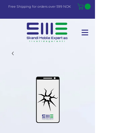
Free Shi
p
pin
g
for orders over 599 NOK