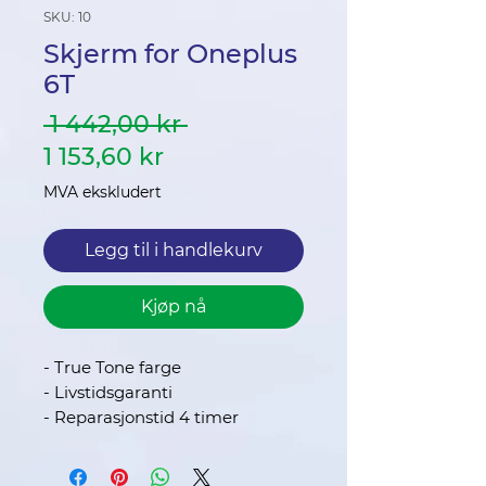
SKU: 10
Skjerm for Oneplus
6T
Vanlig
 1 442,00 kr 
Salgspris
pris
1 153,60 kr
MVA ekskludert
Legg til i handlekurv
Kjøp nå
- True Tone farge
- Livstidsgaranti
- Reparasjonstid 4 timer