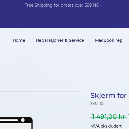
Free Shi
p
pin
g
for orders over 599 NOK
Home
Reparasjoner & Service
MacBook rep
Skjerm fo
SKU: 10
 1 491,00 kr 
MVA ekskludert