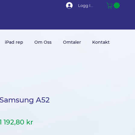
Logg Inn
iPad rep
Om Oss
Omtaler
Kontakt
r Samsung A52
Vanlig
Salgspris
1 192,80 kr
pris