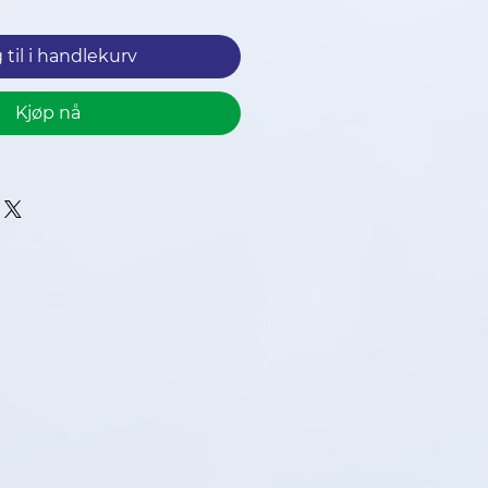
 til i handlekurv
Kjøp nå