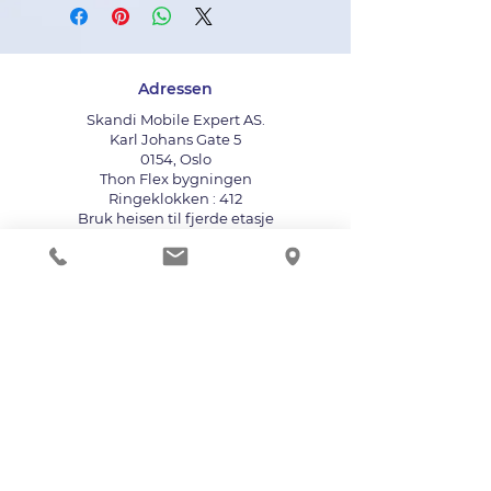
Adressen
Skandi Mobile Expert AS.
Karl Johans Gate 5
0154, Oslo
Thon Flex bygningen
Ringeklokken : 412
Bruk heisen til fjerde etasje
info@mobileexpert.no
+47 411 11 211
Reparasjonssenter for telefon
Vi aksepterer følgende betalingsmåter