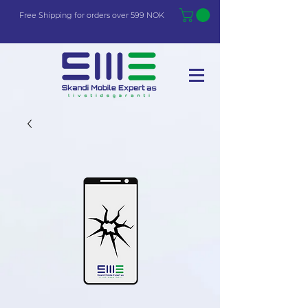
Free Shi
p
pin
g
for orders over 599 NOK