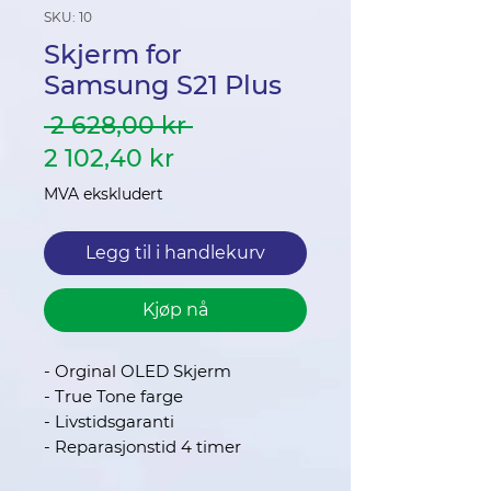
SKU: 10
Skjerm for
Samsung S21 Plus
Vanlig
 2 628,00 kr 
Salgspris
pris
2 102,40 kr
MVA ekskludert
Legg til i handlekurv
Kjøp nå
- Orginal OLED Skjerm
- True Tone farge
- Livstidsgaranti
- Reparasjonstid 4 timer