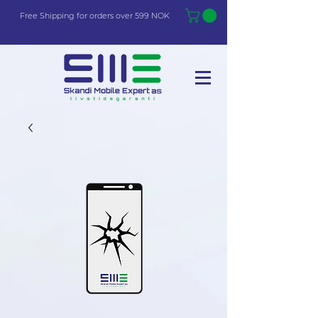
Free Shi
p
pin
g
for orders over 599 NOK