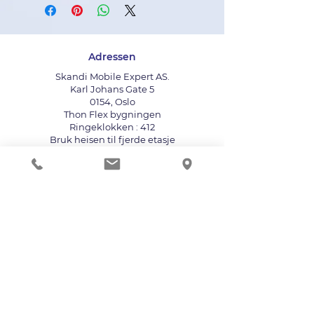
Adressen
Skandi Mobile Expert AS.
Karl Johans Gate 5
0154, Oslo
Thon Flex bygningen
Ringeklokken : 412
Bruk heisen til fjerde etasje
info@mobileexpert.no
+47 411 11 211
Reparasjonssenter for telefon
Vi aksepterer følgende betalingsmåter