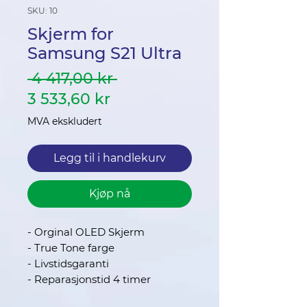
SKU: 10
Skjerm for
Samsung S21 Ultra
Vanlig
 4 417,00 kr 
Salgspris
pris
3 533,60 kr
MVA ekskludert
Legg til i handlekurv
Kjøp nå
- Orginal OLED Skjerm
- True Tone farge
- Livstidsgaranti
- Reparasjonstid 4 timer