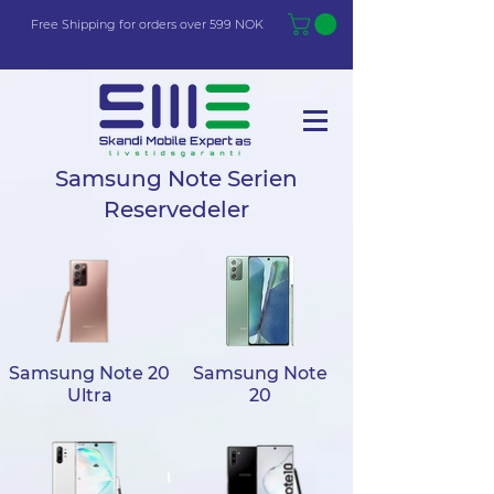
Free Shi
p
pin
g
for orders over 599 NOK
Samsung Note Serien
Reservedeler
Samsung Note 20
Samsung Note
Ultra
20