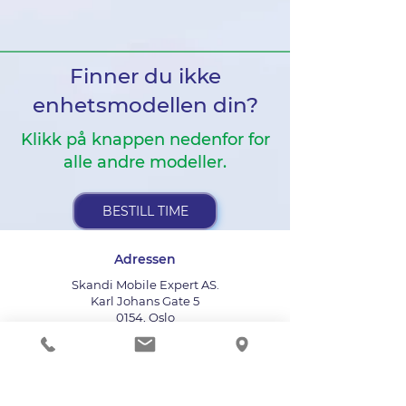
Finner du ikke
enhetsmodellen din?
Klikk på knappen nedenfor for
alle andre modeller.
BESTILL TIME
Adressen
Skandi Mobile Expert AS.
Karl Johans Gate 5
0154, Oslo
Thon Flex bygningen
Ringeklokken : 412
Bruk heisen til fjerde etasje
info@mobileexpert.no
+47 411 11 211