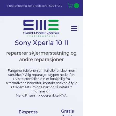
Free Shi
p
pin
g
for orders over 599 NOK
Sony Xperia 10 II
reparerer skjermerstatning og
andre reparasjoner
Fungerer telefonen din feil eller er skjermen
sprukket? Velg reparasjonstypen nedenfor.
Hvis telefonfeilen din er forskjellig fra
alternativene nedenfor, kontakt oss ved å fylle
ut skjemaet umiddelbart og få detaljert
informasjon.
Merk: Prisen inkluderer ikke MVA.
Gratis
Ekspress