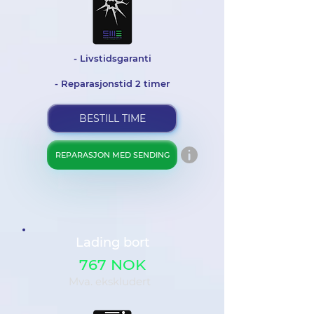
- Livstidsgaranti
- Reparasjonstid 2 timer
BESTILL TIME
REPARASJON MED SENDING
Lading bort
767 NOK
Mva. ekskludert