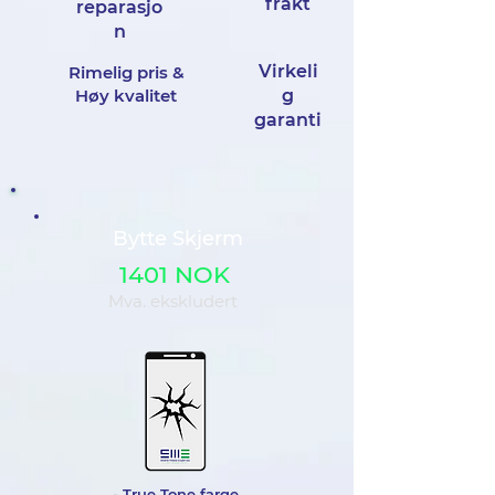
frakt
reparasjo
n
Virkeli
Rimelig pris &
Høy kvalitet
g
garanti
Bytte Skjerm
1401 NOK
Mva. ekskludert
- True Tone farge