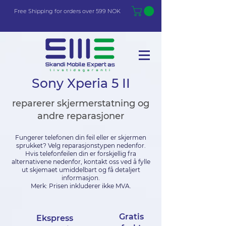
Free Shi
p
pin
g
for orders over 599 NOK
Sony Xperia 5 II
reparerer skjermerstatning og
andre reparasjoner
Fungerer telefonen din feil eller er skjermen
sprukket? Velg reparasjonstypen nedenfor.
Hvis telefonfeilen din er forskjellig fra
alternativene nedenfor, kontakt oss ved å fylle
ut skjemaet umiddelbart og få detaljert
informasjon.
Merk: Prisen inkluderer ikke MVA.
Gratis
Ekspress