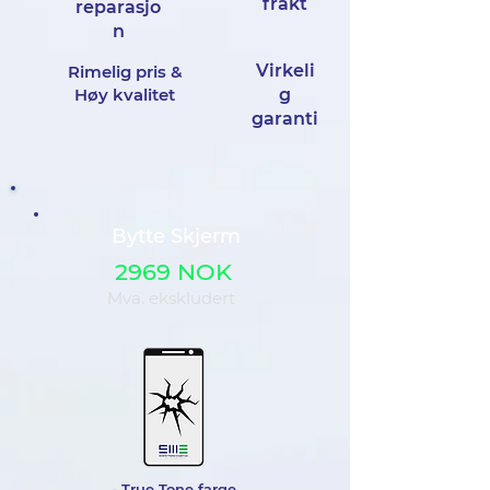
frakt
reparasjo
n
Virkeli
Rimelig pris &
Høy kvalitet
g
garanti
Bytte Skjerm
2969 NOK
Mva. ekskludert
- True Tone farge