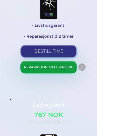
- Livstidsgaranti
- Reparasjonstid 2 timer
BESTILL TIME
REPARASJON MED SENDING
Lading bort
767 NOK
Mva. ekskludert