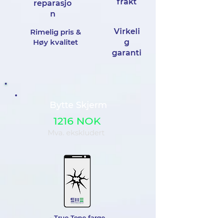
frakt
reparasjo
n
Virkeli
Rimelig pris &
Høy kvalitet
g
garanti
Bytte Skjerm
1216 NOK
Mva. ekskludert
- True Tone farge