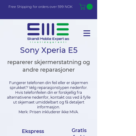
Free Shi
p
pin
g
for orders over 599 NOK
Sony Xperia E5
reparerer skjermerstatning og
andre reparasjoner
Fungerer telefonen din feil eller er skjermen
sprukket? Velg reparasjonstypen nedenfor.
Hvis telefonfeilen din er forskjellig fra
alternativene nedenfor, kontakt oss ved å fylle
ut skjemaet umiddelbart og få detaljert
informasjon.
Merk: Prisen inkluderer ikke MVA.
Gratis
Ekspress