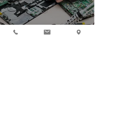
Har du et annet
problem eller
trenger hjelp?
Klikk på knappen nedenfor og gi oss
nødvendig informasjon.
Få informasjon
Adressen