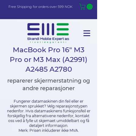
Free Shi
p
pin
g
for orders over 599 NOK
MacBook Pro 16" M3
Pro or M3 Max (A2991)
A2485 A2780
reparerer skjermerstatning og
andre reparasjoner
Fungerer datamaskinen din feil eller er
skjermen sprukket? Velg reparasjonstypen
nedenfor. Hvis datamaskinens funksjonsfeil er
forskjellig fra alternativene nedenfor, kontakt
oss ved å fylle ut skjemaet umiddelbart og få
detaljert informasjon.
Merk: Prisen inkluderer ikke MVA.