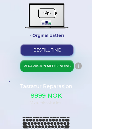
- Orginal batteri
BESTILL TIME
REPARASJON MED SENDING
Tastatur Reparasjon
8999 NOK
Mva. ekskludert