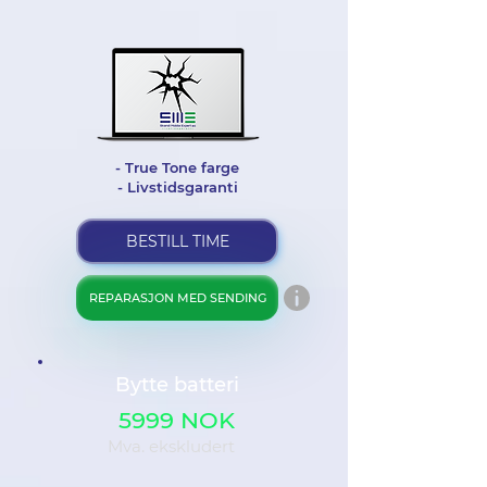
- True Tone farge
- Livstidsgaranti
BESTILL TIME
REPARASJON MED SENDING
Bytte batteri
5999 NOK
Mva. ekskludert